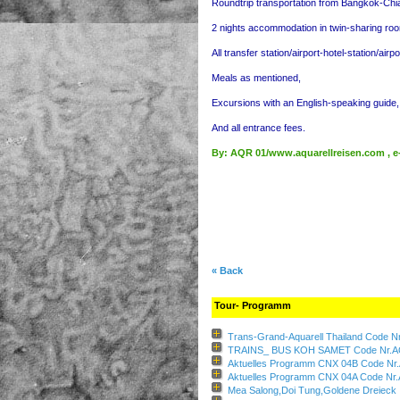
Roundtrip transportation from Bangkok-Chia
2 nights accommodation in twin-sharing ro
All transfer station/airport-hotel-station/airpo
Meals as mentioned,
Excursions with an English-speaking guide,
And all entrance fees.
By: AQR 01/www.aquarellreisen.com , e
« Back
Tour- Programm
Trans-Grand-Aquarell Thailand Code 
TRAINS_ BUS KOH SAMET Code Nr.A
Aktuelles Programm CNX 04B Code Nr
Aktuelles Programm CNX 04A Code Nr
Mea Salong,Doi Tung,Goldene Dreieck