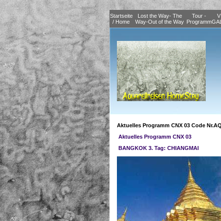
Startseite
Lost the Way- The
Tour -
V
/ Home
Way-Out of the Way
Programm
GA
Aktuelles Programm CNX 03 Code Nr.A
Aktuelles Programm CNX 03
BANGKOK 3. Tag: CHIANGMAI