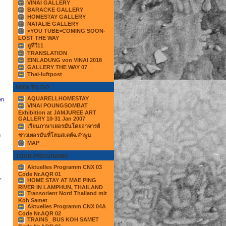
VINAI GALLERY
BARACKE GALLERY
HOMESTAY GALLERY
NATALIE GALLERY
<YOU TUBE>COMING SOON-
LOST THE WAY
ดูทีวี11
TRANSLATION
EINLADUNG von VINAI 2018
GALLERY THE WAY 07
Thai-luftpost
HOW TO GO
AQUARELLHOMESTAY
en
VINAI POUNGSOMBAT
Exhibition at JAMJUREE ART
GALLERY 10-31 Jan 2007
เรียนภาษาเยอรมันโดยอาจารย์
n
ชาวเยอรมันที่โฮมสเตย์จ.ลำพูน
MAP
TOUR-PROGRAMM
Aktuelles Programm CNX 03
Code Nr.AQR 01
,
HOME STAY AT MAE PING
RIVER IN LAMPHUN, THAILAND
Transorient Nord Thailand mit
Koh Samet
Aktuelles Programm CNX 04A
Code Nr.AQR 02
TRAINS_ BUS KOH SAMET