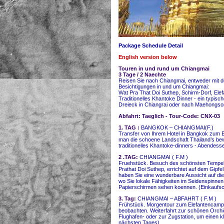
Package Schedule Detail
English version below
Touren in und rund um Chiangmai
3 Tage / 2 Naechte
Reisen Sie nach Chiangmai, entweder mit 
Besichtigungen in und um Chiangmai:
Wat Pra That Doi Suthep, Schirm-Dorf, Ele
Traditionelles Khantoke Dinner - ein typi
Dreieck in Chiangrai oder nach Maehongson
Abfahrt: Taeglich - Tour-Code: CNX-03
1. TAG :
BANGKOK – CHIANGMAI(F.)
Transfer von Ihrem Hotel in Bangkok zum
man die schoene Landschaft Thailand’s be
traditionelles Khantoke-dinners - Abendes
2 .TAG:
CHIANGMAI ( F.M )
Fruehstück. Besuch des schönsten Tempel
Prathat Doi Suthep, errichtet auf dem Gipfe
haben Sie eine wunderbare Aussicht auf d
wo Sie lokale Fähigkeiten im Seidenspinnen
Papierschirmen sehen koennen. (Einkaufsc
3. Tag:
CHIANGMAI – ABFAHRT ( F.M )
Frühstück. Morgentour zum Elefantencamp 
beobachten. Weiterfahrt zur schönen Orchi
Flughafen- oder zur Zugstation, um einen 
nächsten Tages).