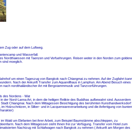
dem Zug oder auf dem Luftweg.
fantencamp und Wasserfall.
sches Nordthaiessen mit Taenzen und Vorfuehrungen. Reisen weiter in den Norden zum golden
 sind moeglich.
 Bahnhof um einen Tageszug von Bangkok nach Chiangmai zu nehmen. Auf der Zugfahrt kan
wundern. Nach der Ankunft Transfer zum Aquarellhaus in Lamphun. Am Abend Besuch eines
sen nach nordthailändischer Art mit Bergstammmusik und Tanzvorführungen.
s des Nordens - Wat
l in der Nord-Lanna Art, in dem die heiligen Relikte des Buddhas aufbewahrt sind. Ausserdem
ie Stadt Chiangmai. Nach dem Mittagessen Besichtigung des berühmten Kunsthandwerksdorf 
, im Holzschnitzen, in Silber- und in Lacquerwareverarbeitung und die Anfertigung von bunten
harakter)
im Wald um Elefanten bei ihrer Arbeit, zum Beispiel Baumstämme abschleppen, zu
deenfarm. Nach dem Mittagessen steht Ihnen frei zur Verfügung. Transfer vom Hotel zum
klimatisierten Nachtzug mit Schlafwagen nach Bangkok zu nehmen ( Ankunft am Morgen des