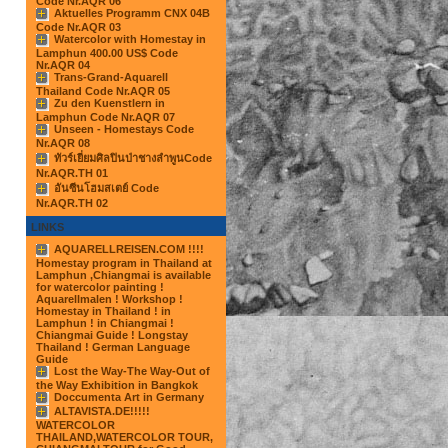
Code Nr.AQR 06
Aktuelles Programm CNX 04B
Code Nr.AQR 03
Watercolor with Homestay in
Lamphun 400.00 US$ Code
Nr.AQR 04
Trans-Grand-Aquarell
Thailand Code Nr.AQR 05
Zu den Kuenstlern in
Lamphun Code Nr.AQR 07
Unseen - Homestays Code
Nr.AQR 08
ทัวร์เยี่ยมศิลปินป่าชางลำพูนCode
Nr.AQR.TH 01
อันซีนโฮมสเตย์ Code
Nr.AQR.TH 02
LINKS
AQUARELLREISEN.COM !!!!
Homestay program in Thailand at
Lamphun ,Chiangmai is available
for watercolor painting !
Aquarellmalen ! Workshop !
Homestay in Thailand ! in
Lamphun ! in Chiangmai !
Chiangmai Guide ! Longstay
Thailand ! German Language
Guide
Lost the Way-The Way-Out of
the Way Exhibition in Bangkok
Doccumenta Art in Germany
ALTAVISTA.DE!!!!!
WATERCOLOR
THAILAND,WATERCOLOR TOUR,