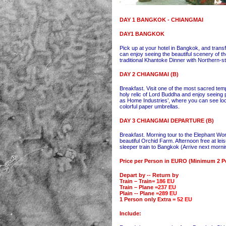
DAY 1 BANGKOK - CHIANGMAI
DAY1 BANGKOK
Pick up at your hotel in Bangkok, and tran
can enjoy seeing the beautiful scenery of th
traditional Khantoke Dinner with Northern-st
DAY 2 CHIANGMAI (B)
Breakfast. Visit one of the most sacred temp
holy relic of Lord Buddha and enjoy seeing p
as Home Industries’, where you can see loca
colorful paper umbrellas.
DAY 3 CHIANGMAI DEPARTURE (B)
Breakfast. Morning tour to the Elephant Work
beautiful Orchid Farm. Afternoon free at leisu
sleeper train to Bangkok (Arrive next morni
Price per Person in EURO (Minimum 2 P
Depart by -- Return by
Train – Train=
186 EU
Train – Plane =
237 EU
Plain -- Plane =
289 EU
1 Person only Extra =
52 EU
Include: