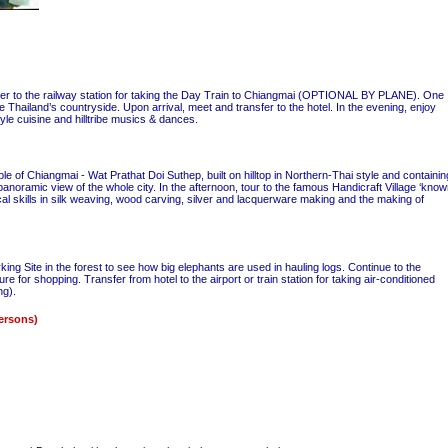
sfer to the railway station for taking the Day Train to Chiangmai (OPTIONAL BY PLANE). One
e Thailand’s countryside. Upon arrival, meet and transfer to the hotel. In the evening, enjoy
yle cuisine and hilltribe musics & dances.
le of Chiangmai - Wat Prathat Doi Suthep, built on hilltop in Northern-Thai style and containin
anoramic view of the whole city. In the afternoon, tour to the famous Handicraft Village ‘kno
l skills in silk weaving, wood carving, silver and lacquerware making and the making of
ing Site in the forest to see how big elephants are used in hauling logs. Continue to the
re for shopping. Transfer from hotel to the airport or train station for taking air-conditioned
ng).
ersons)