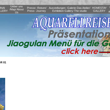
Ueber uns
INAI
Presse -Reisen/
Ausstellungen -Galerie-Das Atelier/
HOMESTAY
/Map/ About
LLERY
Press- Journey
Exhibition-Gallery-The studio
GALLERY
ด
Us
QR 01