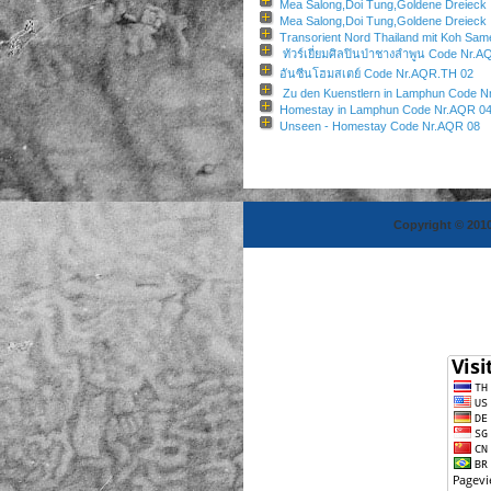
Mea Salong,Doi Tung,Goldene Dreieck
Mea Salong,Doi Tung,Goldene Dreieck
Transorient Nord Thailand mit Koh Sam
ทัวร์เยี่ยมศิลปินป่าชางลำพูน Code Nr.
อันซีนโฮมสเตย์ Code Nr.AQR.TH 02
Zu den Kuenstlern in Lamphun Code N
Homestay in Lamphun Code Nr.AQR 0
Unseen - Homestay Code Nr.AQR 08
Copyright © 2010