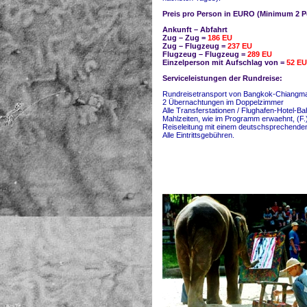
Preis pro Person in EURO (Minimum 2 
Ankunft – Abfahrt
Zug – Zug =
186 EU
Zug – Flugzeug =
237 EU
Flugzeug – Flugzeug =
289 EU
Einzelperson mit Aufschlag von =
52 EU
Serviceleistungen der Rundreise:
Rundreisetransport von Bangkok-Chiangmai
2 Übernachtungen im Doppelzimmer
Alle Transferstationen / Flughafen-Hotel-Ba
Mahlzeiten, wie im Programm erwaehnt, (F.
Reiseleitung mit einem deutschsprechenden
Alle Eintrittsgebühren.