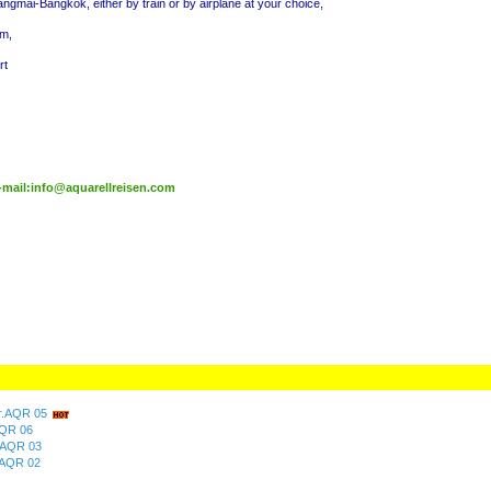
ngmai-Bangkok, either by train or by airplane at your choice,
om,
rt
-mail:info@aquarellreisen.com
Nr.AQR 05
QR 06
.AQR 03
.AQR 02