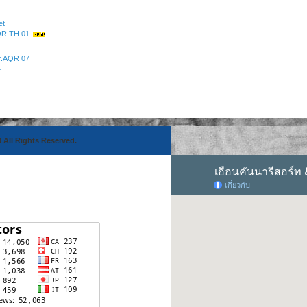
et
AQR.TH 01
r.AQR 07
4
 All Rights Reserved.