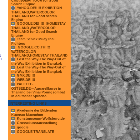
CHIANGMAI TOUR for Good
Search Engine
YAHOO.DE!!!!! EXHIBITION
THAILAND,WATERCOLOR
THAILAND for Good search
Engine
GOOGLE.DE!!!!!!!HOMESTAY
THAILAND ,WATERCOLOR
THAILAND for Good Search
Engine
Team Schick MuayThai
Fighters
GOOGLE.CO.TH!!!!
WATERCOLOR
g
THAILAND,HOMESTAY THAILAND
wn
Lost the Way-The Way-Out of
the Way Exhibition in Bangkok
Lost the Way-The Way-Out of
the Way Exhibition in Bangkok
GMX.DE!!!!
WEB.DE!!!!
PALETTE-
OSTSEE.DE>>Aquarellkurse in
Thailand bei Vinai Poungsombat
in deutscher Sprache.
INTERRESTING LINKS
Akademie der Bildenden
Kuenste Muenchen
Kunstmuseum-Wolfsburg.de
Grossekunstausstellung
google
GOOGLE TRANSLATE