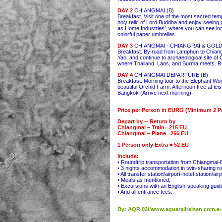
DAY 2
CHIANGMAI (B)
Breakfast. Visit one of the most sacred temp
holy relic of Lord Buddha and enjoy seeing p
as Home Industries’, where you can see loca
colorful paper umbrellas.
DAY 3
CHIANGMAI - CHIANGRAI & GOLD
Breakfast. By road from Lamphun to Chiangrai
Yao, and continue to archaeological site of
where Thailand, Laos, and Burma meets. R
DAY 4
CHIANGMAI DEPARTURE (B)
Breakfast. Morning tour to the Elephant Work
beautiful Orchid Farm. Afternoon free at leisu
Bangkok (Arrive next morning).
Price per Person in EURO (Minimum 2 P
Depart by -- Return by
Chiangmai – Train=
215 EU
Chiangmai – Plane =
266 EU
1 Person only Extra =
52 EU
Include:
• Roundtrip transportation from Chiangmai-B
• 3 nights accommodation in twin-sharing r
• All transfer station/airport-hotel-station/air
• Meals as mentioned,
• Excursions with an English-speaking guid
• And all entrance fees.
By: AQR 03//www.aquarellreisen.com,e-