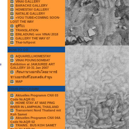
VINAI GALLERY
BARACKE GALLERY
HOMESTAY GALLERY
NATALIE GALLERY
<YOU TUBE>COMING SOON-
LOST THE WAY
ดูทีวี11
TRANSLATION
EINLADUNG von VINAI 2018
GALLERY THE WAY 07
Thai-luftpost
HOW TO GO
AQUARELLHOMESTAY
VINAI POUNGSOMBAT
Exhibition at JAMJUREE ART
e
GALLERY 10-31 Jan 2007
เรียนภาษาเยอรมันโดยอาจารย์
ชาวเยอรมันที่โฮมสเตย์จ.ลำพูน
MAP
TOUR-PROGRAMM
Aktuelles Programm CNX 03
Code Nr.AQR 01
HOME STAY AT MAE PING
RIVER IN LAMPHUN, THAILAND
Transorient Nord Thailand mit
Koh Samet
Aktuelles Programm CNX 04A
Code Nr.AQR 02
TRAINS_ BUS KOH SAMET