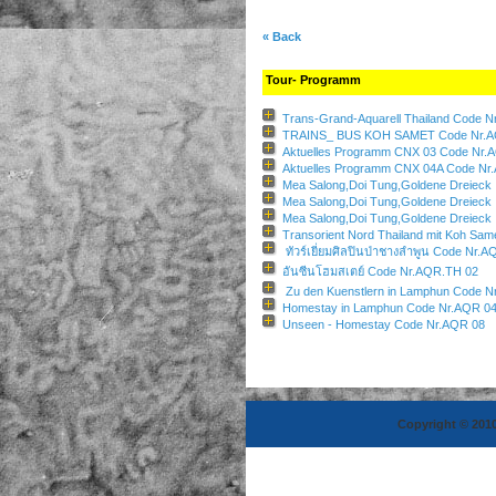
« Back
Tour- Programm
Trans-Grand-Aquarell Thailand Code 
TRAINS_ BUS KOH SAMET Code Nr.A
Aktuelles Programm CNX 03 Code Nr.
Aktuelles Programm CNX 04A Code Nr
Mea Salong,Doi Tung,Goldene Dreieck
Mea Salong,Doi Tung,Goldene Dreieck
Mea Salong,Doi Tung,Goldene Dreieck
Transorient Nord Thailand mit Koh Sam
ทัวร์เยี่ยมศิลปินป่าชางลำพูน Code Nr.
อันซีนโฮมสเตย์ Code Nr.AQR.TH 02
Zu den Kuenstlern in Lamphun Code N
Homestay in Lamphun Code Nr.AQR 0
Unseen - Homestay Code Nr.AQR 08
Copyright © 2010