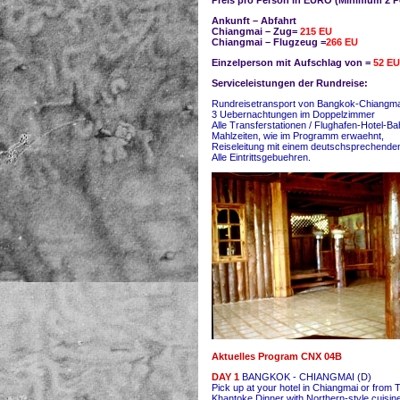
Preis pro Person in EURO (Minimum 2 
Ankunft – Abfahrt
Chiangmai – Zug=
215 EU
Chiangmai – Flugzeug =
266 EU
Einzelperson mit Aufschlag von =
52 EU
Serviceleistungen der Rundreise:
Rundreisetransport von Bangkok-Chiangmai
3 Uebernachtungen im Doppelzimmer
Alle Transferstationen / Flughafen-Hotel-Ba
Mahlzeiten, wie im Programm erwaehnt,
Reiseleitung mit einem deutschsprechenden
Alle Eintrittsgebuehren.
Aktuelles Program CNX 04B
DAY 1
BANGKOK - CHIANGMAI (D)
Pick up at your hotel in Chiangmai or from Th
Khantoke Dinner with Northern-style cuisine