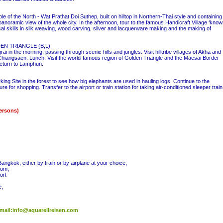
le of the North - Wat Prathat Doi Suthep, built on hilltop in Northern-Thai style and containing
anoramic view of the whole city. In the afternoon, tour to the famous Handicraft Village ‘kno
l skills in silk weaving, wood carving, silver and lacquerware making and the making of
EN TRIANGLE (B,L)
 in the morning, passing through scenic hills and jungles. Visit hilltribe villages of Akha and
 Chiangsaen. Lunch. Visit the world-famous region of Golden Triangle and the Maesai Border
eturn to Lamphun.
ing Site in the forest to see how big elephants are used in hauling logs. Continue to the
re for shopping. Transfer to the airport or train station for taking air-conditioned sleeper train
ersons)
angkok, either by train or by airplane at your choice,
oom,
port
e,
mail:info@aquarellreisen.com