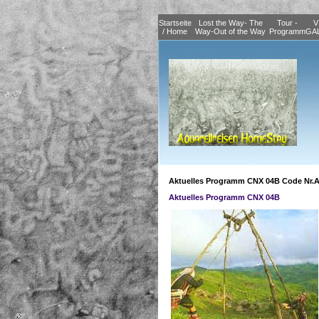
Startseite
Lost the Way- The
Tour -
V
/ Home
Way-Out of the Way
Programm
GA
Aktuelles Programm CNX 04B Code Nr.
Aktuelles Programm CNX 04B