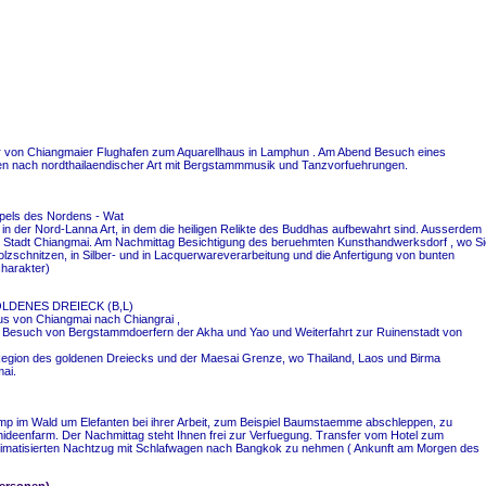
er von Chiangmaier Flughafen zum Aquarellhaus in Lamphun . Am Abend Besuch eines
sen nach nordthailaendischer Art mit Bergstammmusik und Tanzvorfuehrungen.
pels des Nordens - Wat
l in der Nord-Lanna Art, in dem die heiligen Relikte des Buddhas aufbewahrt sind. Ausserdem
ie Stadt Chiangmai. Am Nachmittag Besichtigung des beruehmten Kunsthandwerksdorf , wo Si
olzschnitzen, in Silber- und in Lacquerwareverarbeitung und die Anfertigung von bunten
harakter)
LDENES DREIECK (B,L)
us von Chiangmai nach Chiangrai ,
Besuch von Bergstammdoerfern der Akha und Yao und Weiterfahrt zur Ruinenstadt von
egion des goldenen Dreiecks und der Maesai Grenze, wo Thailand, Laos und Birma
ai.
p im Wald um Elefanten bei ihrer Arbeit, zum Beispiel Baumstaemme abschleppen, zu
ideenfarm. Der Nachmittag steht Ihnen frei zur Verfuegung. Transfer vom Hotel zum
klimatisierten Nachtzug mit Schlafwagen nach Bangkok zu nehmen ( Ankunft am Morgen des