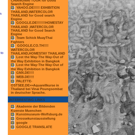
CHIANGMAI TOUR for Good
Search Engine
YAHOO.DE!!!!! EXHIBITION
THAILAND,WATERCOLOR
wn
THAILAND for Good search
Engine
GOOGLE.DE!!!!!!!HOMESTAY
THAILAND ,WATERCOLOR
THAILAND for Good Search
Engine
Team Schick MuayThai
Fighters
GOOGLE.CO.TH!!!!
WATERCOLOR
 to
THAILAND,HOMESTAY THAILAND
Lost the Way-The Way-Out of
the Way Exhibition in Bangkok
Lost the Way-The Way-Out of
the Way Exhibition in Bangkok
GMX.DE!!!!
WEB.DE!!!!
PALETTE-
OSTSEE.DE>>Aquarellkurse in
Thailand bei Vinai Poungsombat
in deutscher Sprache.
INTERRESTING LINKS
Akademie der Bildenden
Kuenste Muenchen
Kunstmuseum-Wolfsburg.de
Grossekunstausstellung
google
GOOGLE TRANSLATE