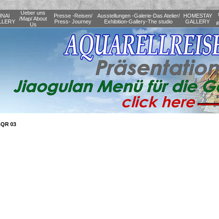
Ueber uns
INAI
Presse -Reisen/
Ausstellungen -Galerie-Das Atelier/
HOMESTAY
/Map/ About
LLERY
Press- Journey
Exhibition-Gallery-The studio
GALLERY
ด
Us
AQR 03