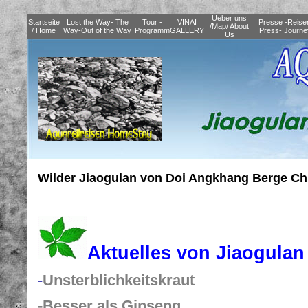
Ueber uns
Startseite
Lost the Way- The
Tour -
VINAI
Presse -Reise
/Map/ About
/ Home
Way-Out of the Way
Programm
GALLERY
Press- Journe
Us
Wilder Jiaogulan von Doi Angkhang Berge Ch
Aktuelles von Jiaogulan
-
Unsterblichkeitskraut
-Besser als Ginseng