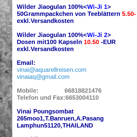
Wilder Jiaogulan 100%<
Wi-Ji 1
>
50Grammpackchen von Teeblättern
5.50
-
exkl.Versandkosten
Wilder Jiaogulan 100%<
Wi-Ji 2
>
Dosen mit100 Kapseln
10.50
-EUR
exkl.Versandkosten
Email:
vinai@aquarellreisen.com
vinaiaq@gmail.com
Mobile:
66818821476
Telefon und Fax:6653004110
Vinai Poungsombat
265moo1,T.Banruen,A.Pasang
Lamphun51120,THAILAND