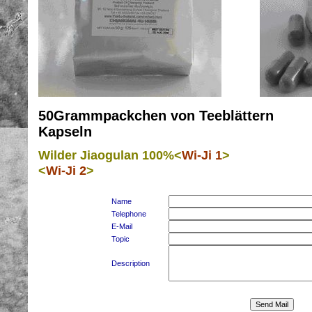
50Grammpackchen von Te
Kapseln
Wilder Jiaogulan 100%<
Wi-Ji 1
>
<
Wi-Ji 2
>
Name
Telephone
E-Mail
Topic
Description